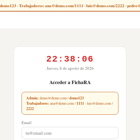
demo123
· Trabajadores: ana@demo.com/
1111
· luis@demo.com/
2222
· pedro
22:38:06
Jueves, 6 de agosto de 2026
Acceder a FichaRA
Admin:
demo@demo.com /
demo123
Trabajadores:
ana@demo.com /
1111
· luis@demo.com /
2222
Email